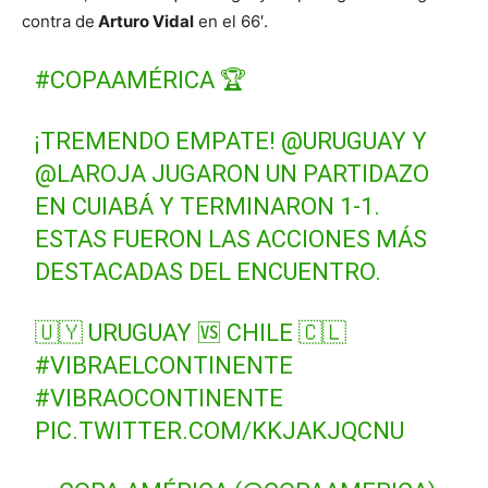
contra de
Arturo Vidal
en el 66′.
#COPAAMÉRICA
🏆
¡TREMENDO EMPATE!
@URUGUAY
Y
@LAROJA
JUGARON UN PARTIDAZO
EN CUIABÁ Y TERMINARON 1-1.
ESTAS FUERON LAS ACCIONES MÁS
DESTACADAS DEL ENCUENTRO.
🇺🇾 URUGUAY 🆚 CHILE 🇨🇱
#VIBRAELCONTINENTE
#VIBRAOCONTINENTE
PIC.TWITTER.COM/KKJAKJQCNU