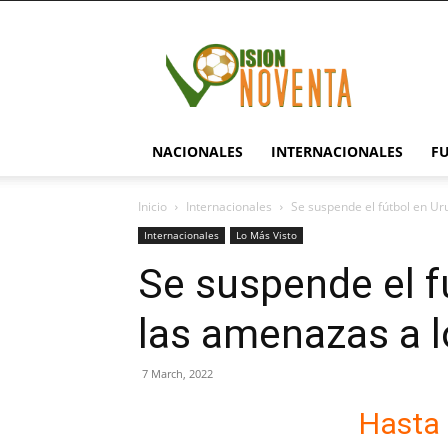
visionnoventa.com
NACIONALES
INTERNACIONALES
F
Inicio
Internacionales
Se suspende el fútbol en Ur
Internacionales
Lo Más Visto
Se suspende el f
las amenazas a l
7 March, 2022
Hasta