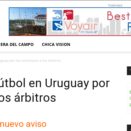
Publicidad
UERA DEL CAMPO
CHICA VISION
uguay por las amenazas a los árbitros
útbol en Uruguay por
os árbitros
 nuevo aviso