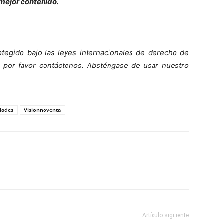
 mejor contenido.
otegido bajo las leyes internacionales de derecho de
 por favor contáct
enos. Absténgase de usar nuestro
dades
Visionnoventa
Artículo siguiente