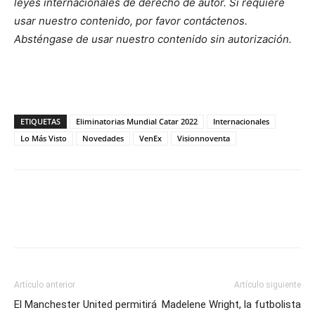
leyes internacionales de derecho de autor.
Si requiere
usar nuestro contenido, por favor contáct
enos.
Absténgase de usar nuestro contenido sin autorización.
ETIQUETAS
Eliminatorias Mundial Catar 2022
Internacionales
Lo Más Visto
Novedades
VenEx
Visionnoventa
Artículo anterior
Artículo siguiente
El Manchester United permitirá
Madelene Wright, la futbolista