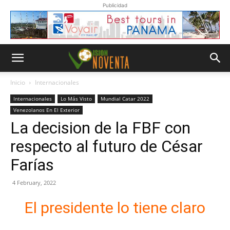
Publicidad
Inicio
Internacionales
Internacionales
Lo Más Visto
Mundial Catar 2022
Venezolanos En El Exterior
La decision de la FBF con
respecto al futuro de César
Farías
4 February, 2022
El presidente lo tiene claro