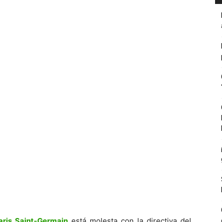
aris Saint-Germain
está molesta con la directiva del