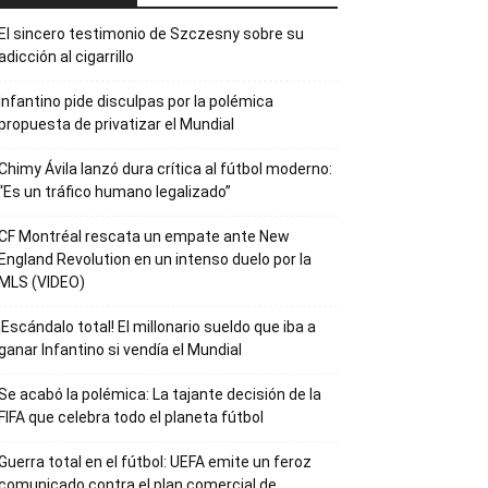
El sincero testimonio de Szczesny sobre su
adicción al cigarrillo
Infantino pide disculpas por la polémica
propuesta de privatizar el Mundial
Chimy Ávila lanzó dura crítica al fútbol moderno:
“Es un tráfico humano legalizado”
CF Montréal rescata un empate ante New
England Revolution en un intenso duelo por la
MLS (VIDEO)
¡Escándalo total! El millonario sueldo que iba a
ganar Infantino si vendía el Mundial
Se acabó la polémica: La tajante decisión de la
FIFA que celebra todo el planeta fútbol
Guerra total en el fútbol: UEFA emite un feroz
comunicado contra el plan comercial de