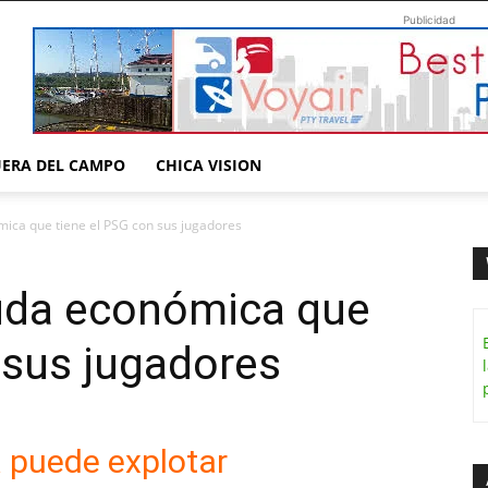
Publicidad
UERA DEL CAMPO
CHICA VISION
ica que tiene el PSG con sus jugadores
uda económica que
 sus jugadores
 puede explotar