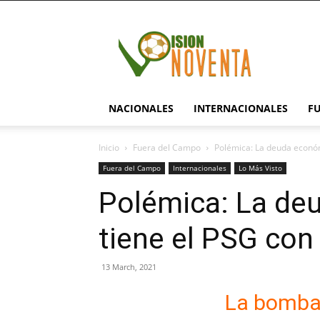
visionnoventa.com
NACIONALES
INTERNACIONALES
F
Inicio
Fuera del Campo
Polémica: La deuda económ
Fuera del Campo
Internacionales
Lo Más Visto
Polémica: La de
tiene el PSG con
13 March, 2021
La bomba