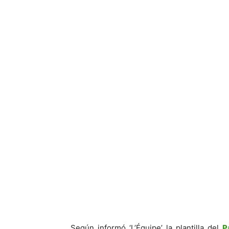
Según informó ‘L’Équipe’ la plantilla del
P