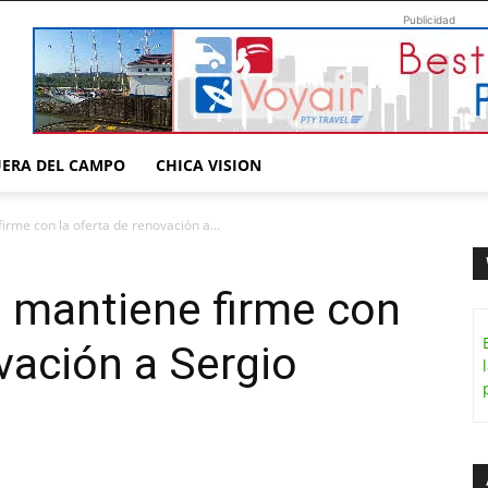
Publicidad
UERA DEL CAMPO
CHICA VISION
irme con la oferta de renovación a...
e mantiene firme con
vación a Sergio