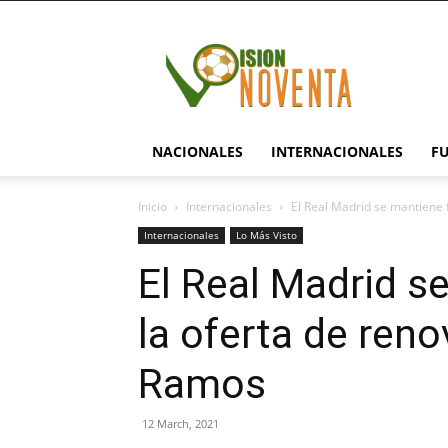
visionnoventa.com
NACIONALES
INTERNACIONALES
F
Inicio
Internacionales
El Real Madrid se mantiene f
Internacionales
Lo Más Visto
El Real Madrid s
la oferta de reno
Ramos
12 March, 2021