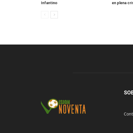
Infantino
en plena cri
SO
Cont