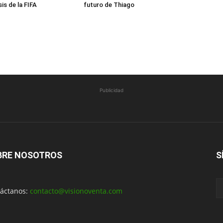
sis de la FIFA
futuro de Thiago
Publicidad
BRE NOSOTROS
S
áctanos:
contacto@visionoventa.com