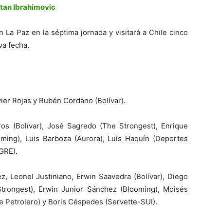
atan Ibrahimovic
n La Paz en la séptima jornada y visitará a Chile cinco
va fecha.
ier Rojas y Rubén Cordano (Bolívar).
ros (Bolívar), José Sagredo (The Strongest), Enrique
oming), Luis Barboza (Aurora), Luis Haquín (Deportes
-GRE).
, Leonel Justiniano, Erwin Saavedra (Bolívar), Diego
trongest), Erwin Junior Sánchez (Blooming), Moisés
te Petrolero) y Boris Céspedes (Servette-SUI).