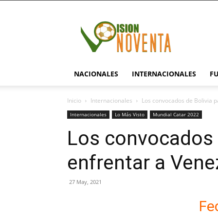
visionnoventa.com
NACIONALES
INTERNACIONALES
F
Inicio
Internacionales
Los convocados de Bolivia p
Internacionales
Lo Más Visto
Mundial Catar 2022
Los convocados d
enfrentar a Vene
27 May, 2021
Fe