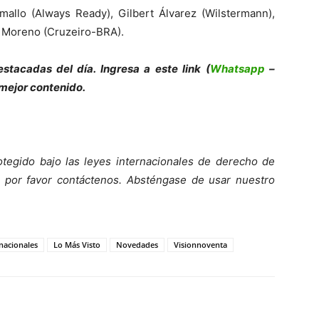
mallo (Always Ready), Gilbert Álvarez (Wilstermann),
s Moreno (Cruzeiro-BRA).
e
s
tacadas del día. Ingresa a este link (
Whatsapp
–
 mejor contenido.
tegido bajo las leyes internacionales de derecho de
o, por favor contáctenos. Absténgase de usar nuestro
nacionales
Lo Más Visto
Novedades
Visionnoventa