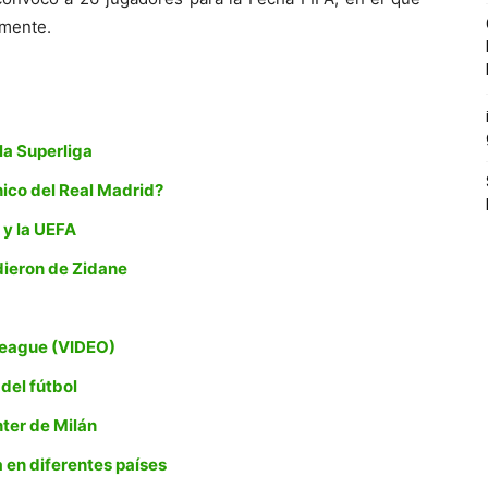
amente.
 la Superliga
ico del Real Madrid?
 y la UEFA
dieron de Zidane
League (VIDEO)
 del fútbol
nter de Milán
a en diferentes países