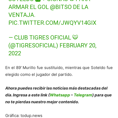
ARMAR EL GOL
@BITSO
DE LA
VENTAJA.
PIC.TWITTER.COM/JWQYV14GIX
— CLUB TIGRES OFICIAL 🐯
(@TIGRESOFICIAL)
FEBRUARY 20,
2022
En el 89′ Murillo fue sustituido, mientras que Soteldo fue
elegido como el jugador del partido.
Ahora puedes recibir las noticias más des
tacadas del
día. Ingresa a este link (
Whatsapp
–
Telegram
) para que
no te pierdas nuestro mejor contenido.
Gráfica: todup.news