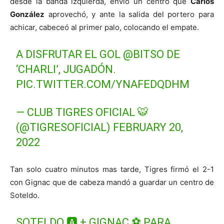
desde la banda izquierda, envió un centro que
Carlos
González
aprovechó, y ante la salida del portero para
achicar, cabeceó al primer palo, colocando el empate.
A DISFRUTAR EL GOL
@BITSO
DE
‘CHARLI’, JUGADÓN.
PIC.TWITTER.COM/YNAFEDQDHM
— CLUB TIGRES OFICIAL 🐯
(@TIGRESOFICIAL)
FEBRUARY 20,
2022
Tan solo cuatro minutos mas tarde, Tigres firmó el 2-1
con Gignac que de cabeza mandó a guardar un centro de
Soteldo.
SOTELDO 🅰️ + GIGNAC ⚽️ PARA