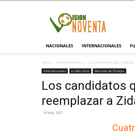
visionnoventa.com
NACIONALES
INTERNACIONALES
F
Inicio
Internacionales
Los candidatos que podrían 
Internacionales
Lo Más Visto
Mercado de Fichajes
Los candidatos 
reemplazar a Zid
18 May, 2021
Cuatr