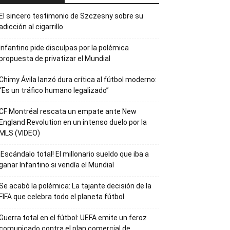
El sincero testimonio de Szczesny sobre su
adicción al cigarrillo
Infantino pide disculpas por la polémica
propuesta de privatizar el Mundial
Chimy Ávila lanzó dura crítica al fútbol moderno:
“Es un tráfico humano legalizado”
CF Montréal rescata un empate ante New
England Revolution en un intenso duelo por la
MLS (VIDEO)
¡Escándalo total! El millonario sueldo que iba a
ganar Infantino si vendía el Mundial
Se acabó la polémica: La tajante decisión de la
FIFA que celebra todo el planeta fútbol
Guerra total en el fútbol: UEFA emite un feroz
comunicado contra el plan comercial de