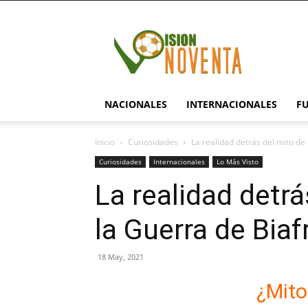
visionnoventa.com
NACIONALES
INTERNACIONALES
F
Inicio
Curiosidades
La realidad detrás del mito de 
Curiosidades
Internacionales
Lo Más Visto
La realidad detrá
la Guerra de Biaf
18 May, 2021
¿Mito