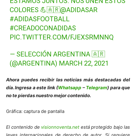
ESTAMOS JUNTOS. NOS UNEN ESTOS
COLORES 💪🇦🇷
@ADIDASAR
#ADIDASFOOTBALL
#CREADOCONADIDAS
PIC.TWITTER.COM/FJEXSRMNNQ
— SELECCIÓN ARGENTINA 🇦🇷
(@ARGENTINA)
MARCH 22, 2021
Ahora puedes recibir las noticias más des
tacadas del
día. Ingresa a este link (
Whatsapp
–
Telegram
) para que
no te pierdas nuestro mejor contenido.
Gráfica: captura de pantalla
El contenido de
visionnoventa.net
está protegido bajo las
leyes internacionales de derecho de autor. Si requiere