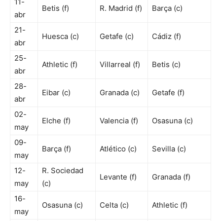
11-
Betis (f)
R. Madrid (f)
Barça (c)
abr
21-
Huesca (c)
Getafe (c)
Cádiz (f)
abr
25-
Athletic (f)
Villarreal (f)
Betis (c)
abr
28-
Eibar (c)
Granada (c)
Getafe (f)
abr
02-
Elche (f)
Valencia (f)
Osasuna (c)
may
09-
Barça (f)
Atlético (c)
Sevilla (c)
may
12-
R. Sociedad
Levante (f)
Granada (f)
may
(c)
16-
Osasuna (c)
Celta (c)
Athletic (f)
may