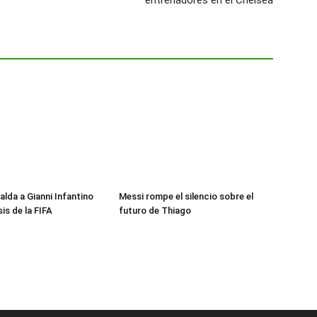
entrenadores en el Chelsea
alda a Gianni Infantino
Messi rompe el silencio sobre el
sis de la FIFA
futuro de Thiago