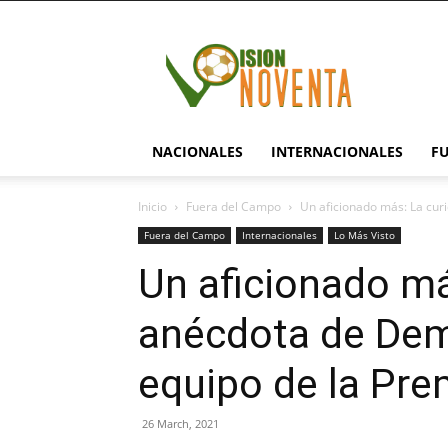
visionnoventa.com
NACIONALES
INTERNACIONALES
F
Inicio
Fuera del Campo
Un aficionado más: La cur
Fuera del Campo
Internacionales
Lo Más Visto
Un aficionado má
anécdota de Dem
equipo de la Pre
26 March, 2021