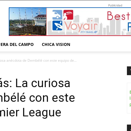
Publicidad
UERA DEL CAMPO
CHICA VISION
iosa anécdota de Dembélé con este equipo de...
s: La curiosa
bélé con este
mier League