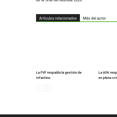
de la final del Mundial 2026
Artículos relacionados
Más del autor
La FVF respalda la gestión de
La AFA resp
Infantino
en plena cri