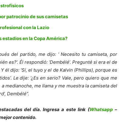
astrofísicos
por patrocinio de sus camisetas
rofesional con la Lazio
s estadios en la Copa América?
ués del partido, me dijo: ‘ Necesito tu camiseta, por
quién es?’. Él respondió: ‘Dembélé’. Pregunté si era el de
 él dijo: ‘Sí, el tuyo y el de Kalvin (Phillips), porque es
idos’. Le dije: ‘¿Es en serio? Vale, pero quiero que me
me, a medianoche, me llama y me muestra la camiseta del
rd’, Dembélé”.
es
tacadas del día. Ingresa a este link (
Whatsapp
–
 mejor contenido.