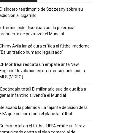
El sincero testimonio de Szczesny sobre su
adicción al cigarrillo
Infantino pide disculpas por la polémica
propuesta de privatizar el Mundial
Chimy Ávila lanzó dura crítica al fútbol moderno:
“Es un tráfico humano legalizado”
CF Montréal rescata un empate ante New
England Revolution en un intenso duelo por la
MLS (VIDEO)
¡Escándalo total! El millonario sueldo que iba a
ganar Infantino si vendía el Mundial
Se acabó la polémica: La tajante decisión de la
FIFA que celebra todo el planeta fútbol
Guerra total en el fútbol: UEFA emite un feroz
comunicado contra el plan comercial de