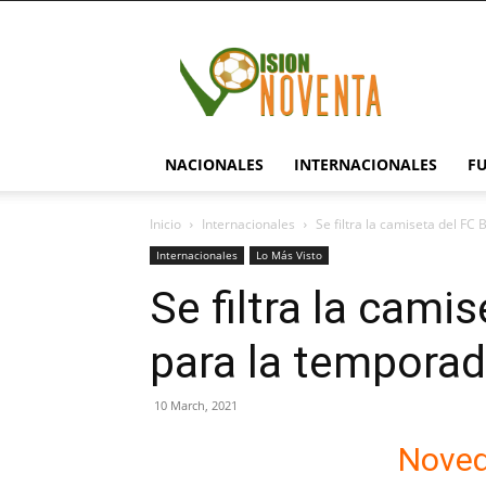
visionnoventa.com
NACIONALES
INTERNACIONALES
F
Inicio
Internacionales
Se filtra la camiseta del F
Internacionales
Lo Más Visto
Se filtra la cami
para la tempora
10 March, 2021
Noved