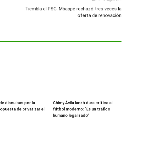
Artículo siguiente
Tiembla el PSG: Mbappé rechazó tres veces la
oferta de renovación
de disculpas por la
Chimy Ávila lanzó dura crítica al
opuesta de privatizar el
fútbol moderno: “Es un tráfico
humano legalizado”