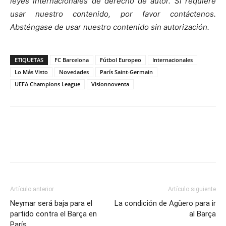
leyes internacionales de derecho de autor. Si requiere
usar nuestro contenido, por favor contáctenos.
Absténgase de usar nuestro contenido sin autorización.
ETIQUETAS
FC Barcelona
Fútbol Europeo
Internacionales
Lo Más Visto
Novedades
París Saint-Germain
UEFA Champions League
Visionnoventa
Artículo anterior
Artículo siguiente
Neymar será baja para el
La condición de Agüero para ir
partido contra el Barça en
al Barça
París