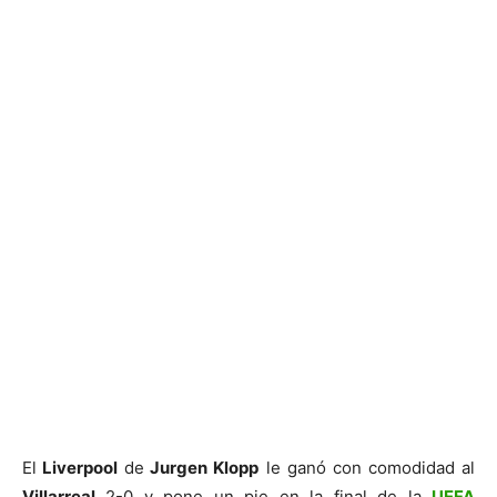
El
Liverpool
de
Jurgen Klopp
le ganó con comodidad al
Villarreal
2-0 y pone un pie en la final de la
UEFA