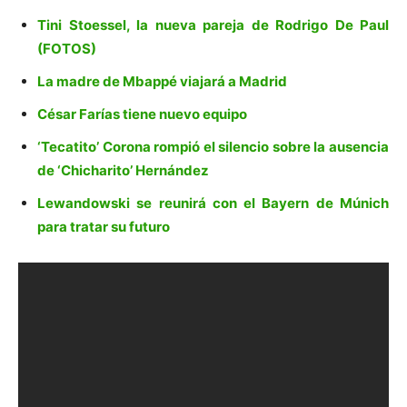
Tini Stoessel, la nueva pareja de Rodrigo De Paul
(FOTOS)
La madre de Mbappé viajará a Madrid
César Farías tiene nuevo equipo
‘Tecatito’ Corona rompió el silencio sobre la ausencia
de ‘Chicharito’ Hernández
Lewandowski se reunirá con el Bayern de Múnich
para tratar su futuro