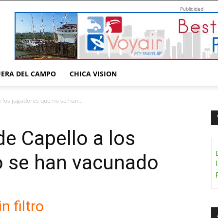
Publicidad
UERA DEL CAMPO
CHICA VISION
a los jugadores que no se han...
 de Capello a los
o se han vacunado
in filtro