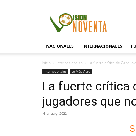
visionnoventa.com
NACIONALES
INTERNACIONALES
F
Inicio
Internacionales
La fuerte crítica de Capello 
Internacionales
Lo Más Visto
La fuerte crítica
jugadores que n
4 January, 2022
S