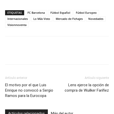
ETIQUETAS
FC Barcelona
Fútbol Español
Fútbol Europeo
Internacionales
Lo Más Visto
Mercado de Fichajes
Novedades
Visionnoventa
Artículo anterior
Artículo siguiente
El motivo por el que Luis
Lens ejerce la opción de
Enrique no convocó a Sergio
compra de Wuilker Faríñez
Ramos para la Eurocopa
Artículos relacionados
Más del autor