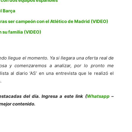
ó con dos equipos españoles
el Barça
tras ser campeón con el Atlético de Madrid (VIDEO)
n su familia (VIDEO)
o llegue el momento. Ya si llegara una oferta real de
cosa y comenzaremos a analizar, por lo pronto me
sta al diario ‘AS’ en una entrevista que le realizó el
.
e
s
tacadas del día. Ingresa a este link (
Whatsapp
–
 mejor contenido.