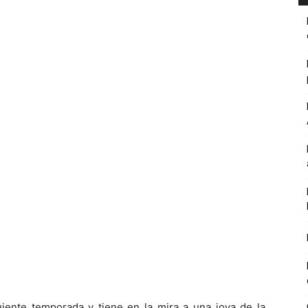
uiente temporada y tiene en la mira a una joya de la