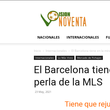
visionnoventa.com
NACIONALES
INTERNACIONALES
F
Inicio
Internacionales
El Barcelona tiene en la mir
Internacionales
Lo Más Visto
Mercado de Fichajes
El Barcelona tien
perla de la MLS
23 May, 2021
Tiene que reju