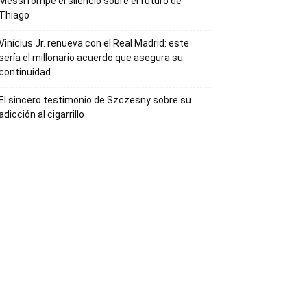
Messi rompe el silencio sobre el futuro de
Thiago
Vinícius Jr. renueva con el Real Madrid: este
sería el millonario acuerdo que asegura su
continuidad
El sincero testimonio de Szczesny sobre su
adicción al cigarrillo