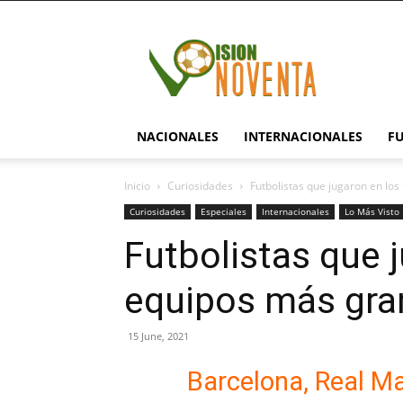
visionnoventa.com
NACIONALES
INTERNACIONALES
F
Inicio
Curiosidades
Futbolistas que jugaron en lo
Curiosidades
Especiales
Internacionales
Lo Más Visto
Futbolistas que j
equipos más gra
15 June, 2021
Barcelona, Real Ma