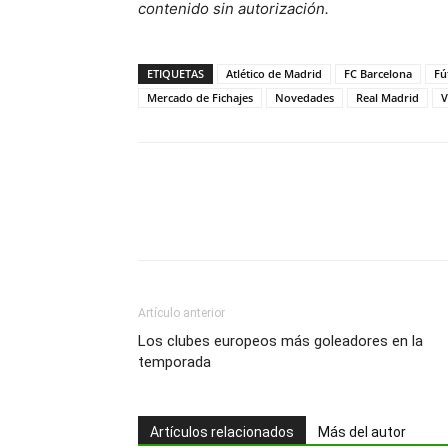
contenido sin autorización.
ETIQUETAS
Atlético de Madrid
FC Barcelona
Fú
Mercado de Fichajes
Novedades
Real Madrid
V
Artículo anterior
Los clubes europeos más goleadores en la
temporada
Artículos relacionados
Más del autor