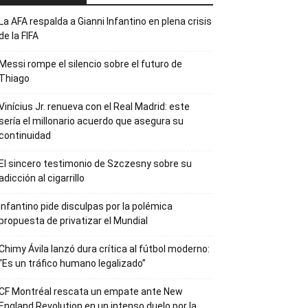
La AFA respalda a Gianni Infantino en plena crisis
de la FIFA
Messi rompe el silencio sobre el futuro de
Thiago
Vinícius Jr. renueva con el Real Madrid: este
sería el millonario acuerdo que asegura su
continuidad
El sincero testimonio de Szczesny sobre su
adicción al cigarrillo
Infantino pide disculpas por la polémica
propuesta de privatizar el Mundial
Chimy Ávila lanzó dura crítica al fútbol moderno:
“Es un tráfico humano legalizado”
CF Montréal rescata un empate ante New
England Revolution en un intenso duelo por la