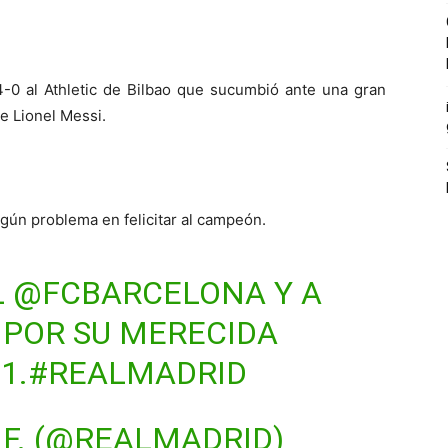
-0 al Athletic de Bilbao que sucumbió ante una gran
te Lionel Messi.
ngún problema en felicitar al campeón.
L
@FCBARCELONA
Y A
 POR SU MERECIDA
1.
#REALMADRID
.F. (@REALMADRID)