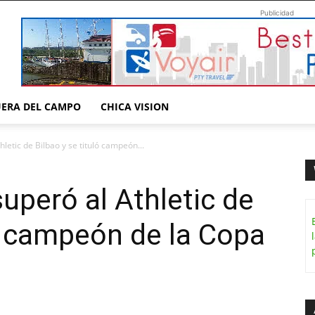
Publicidad
UERA DEL CAMPO
CHICA VISION
letic de Bilbao y se tituló campeón...
uperó al Athletic de
ló campeón de la Copa