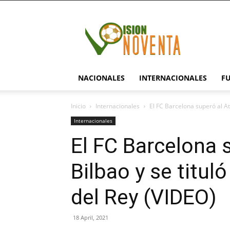
visionnoventa.com
NACIONALES
INTERNACIONALES
F
Inicio
Internacionales
El FC Barcelona superó al Ath
Internacionales
El FC Barcelona s
Bilbao y se titu
del Rey (VIDEO)
18 April, 2021