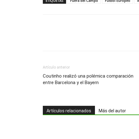
ETIQUETAS
Fuera del Campo
Fútbol Europeo
I
Artículo anterior
Coutinho realizó una polémica comparación
entre Barcelona y el Bayern
Artículos relacionados
Más del autor