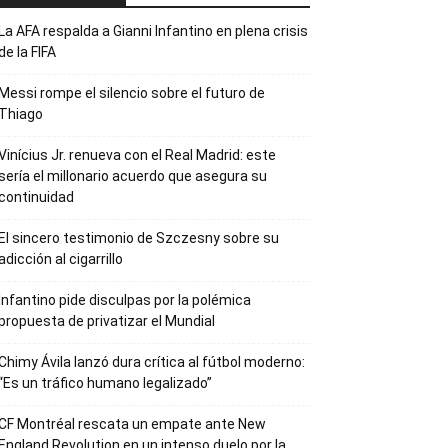
La AFA respalda a Gianni Infantino en plena crisis
de la FIFA
Messi rompe el silencio sobre el futuro de
Thiago
Vinícius Jr. renueva con el Real Madrid: este
sería el millonario acuerdo que asegura su
continuidad
El sincero testimonio de Szczesny sobre su
adicción al cigarrillo
Infantino pide disculpas por la polémica
propuesta de privatizar el Mundial
Chimy Ávila lanzó dura crítica al fútbol moderno:
“Es un tráfico humano legalizado”
CF Montréal rescata un empate ante New
England Revolution en un intenso duelo por la