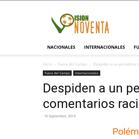
visionnoventa.com
NACIONALES
INTERNACIONALES
F
Inicio
Fuera del Campo
Despiden a un periodista i
Fuera del Campo
Internacionales
Despiden a un per
comentarios rac
16 September, 2019
Polémi