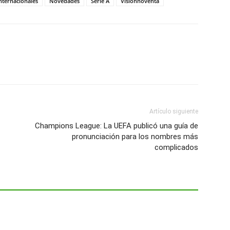
nternacionales
Novedades
Serie A
Visionnoventa
Artículo siguiente
Champions League: La UEFA publicó una guía de
pronunciación para los nombres más
complicados