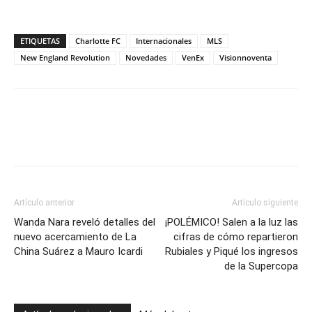
ETIQUETAS
Charlotte FC
Internacionales
MLS
New England Revolution
Novedades
VenEx
Visionnoventa
Artículo anterior
Artículo siguiente
Wanda Nara reveló detalles del
¡POLÉMICO! Salen a la luz las
nuevo acercamiento de La
cifras de cómo repartieron
China Suárez a Mauro Icardi
Rubiales y Piqué los ingresos
de la Supercopa