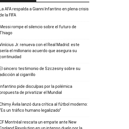
La AFA respalda a Gianni Infantino en plena crisis
de la FIFA
Messi rompe el silencio sobre el futuro de
Thiago
Vinícius Jr. renueva con el Real Madrid: este
sería el millonario acuerdo que asegura su
continuidad
El sincero testimonio de Szczesny sobre su
adicción al cigarrillo
Infantino pide disculpas por la polémica
propuesta de privatizar el Mundial
Chimy Ávila lanzó dura crítica al fútbol moderno:
“Es un tráfico humano legalizado”
CF Montréal rescata un empate ante New
England Revolution en un intenso duelo por la