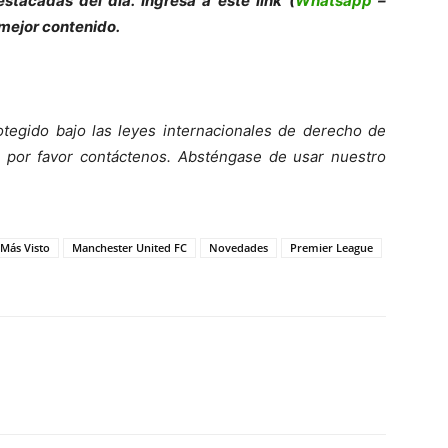
es
tacadas del día. Ingresa a este link (
Whatsapp
–
 mejor contenido.
tegido bajo las leyes internacionales de derecho de
o, por favor contáctenos. Absténgase de usar nuestro
 Más Visto
Manchester United FC
Novedades
Premier League