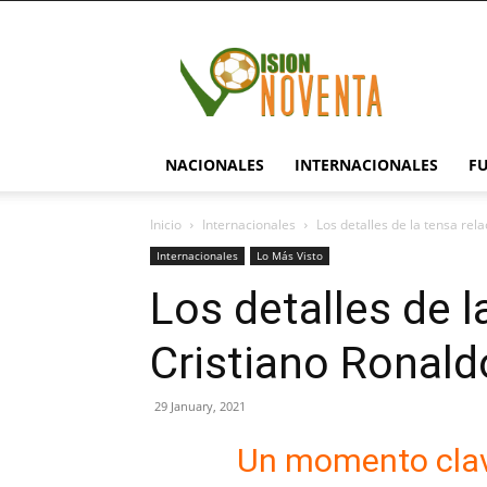
visionnoventa.com
NACIONALES
INTERNACIONALES
F
Inicio
Internacionales
Los detalles de la tensa rel
Internacionales
Lo Más Visto
Los detalles de l
Cristiano Ronald
29 January, 2021
Un momento clav