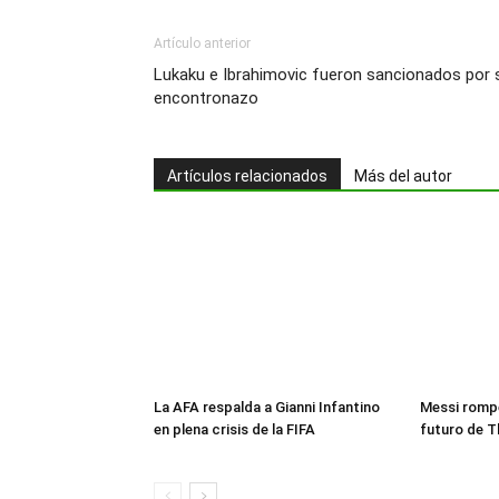
Artículo anterior
Lukaku e Ibrahimovic fueron sancionados por 
encontronazo
Artículos relacionados
Más del autor
La AFA respalda a Gianni Infantino
Messi rompe
en plena crisis de la FIFA
futuro de T