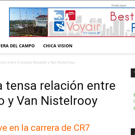
Publicidad
UERA DEL CAMPO
CHICA VISION
ación entre Cristiano Ronaldo y Van Nistelrooy
a tensa relación entre
o y Van Nistelrooy
e en la carrera de CR7