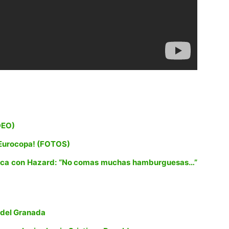
DEO)
a Eurocopa! (FOTOS)
lgica con Hazard: “No comas muchas hamburguesas…”
n del Granada