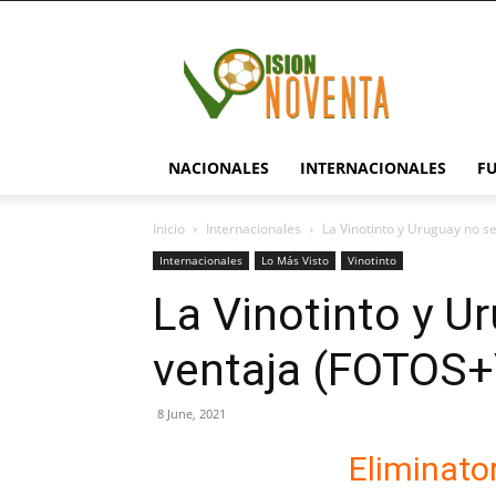
visionnoventa.com
NACIONALES
INTERNACIONALES
F
Inicio
Internacionales
La Vinotinto y Uruguay no 
Internacionales
Lo Más Visto
Vinotinto
La Vinotinto y U
ventaja (FOTOS
8 June, 2021
Eliminat