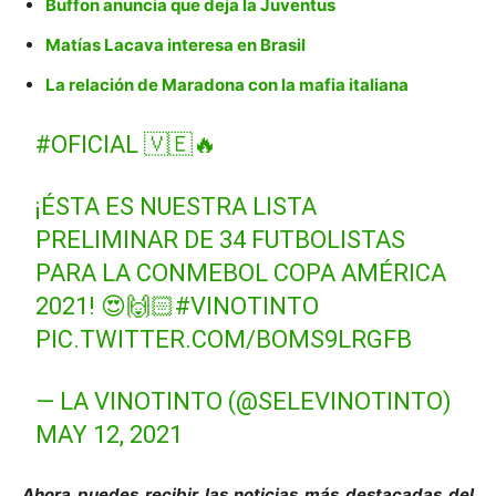
Buffon anuncia que deja la Juventus
Matías Lacava interesa en Brasil
La relación de Maradona con la mafia italiana
#OFICIAL
🇻🇪🔥
¡ÉSTA ES NUESTRA LISTA
PRELIMINAR DE 34 FUTBOLISTAS
PARA LA CONMEBOL COPA AMÉRICA
2021! 😍🙌🏻
#VINOTINTO
PIC.TWITTER.COM/BOMS9LRGFB
— LA VINOTINTO (@SELEVINOTINTO)
MAY 12, 2021
Ahora puedes recibir las noticias más des
tacadas del