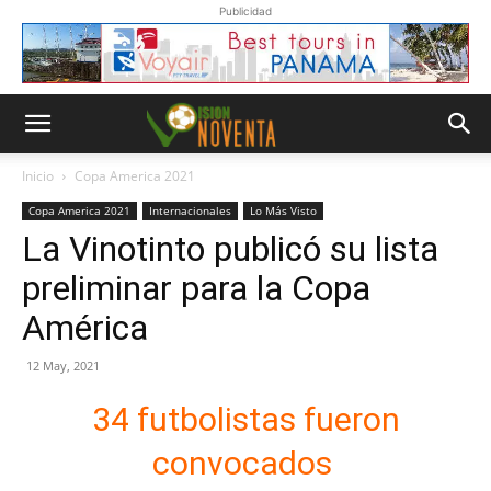
Publicidad
Inicio
Copa America 2021
Copa America 2021
Internacionales
Lo Más Visto
La Vinotinto publicó su lista
preliminar para la Copa
América
12 May, 2021
34 futbolistas fueron
convocados