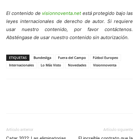
El contenido de
visionnoventa.net
está protegido bajo las
leyes internacionales de derecho de autor. Si requiere
usar nuestro contenido, por favor contáctenos.
Absténgase de usar nuestro contenido sin autorización.
ETIQUETAS
Bundesliga
Fuera del Campo
Fútbol Europeo
Internacionales
Lo Más Visto
Novedades
Visionnoventa
Artículo anterior
Artículo siguiente
Catar 2022: Las eliminatorias
El increíble contrato que la