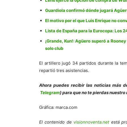
Lens ejerce la opción de compra de Wui
Guardiola confirmó dónde jugará Agüer
El motivo por el que Luis Enrique no co
Lista de España para la Eurocopa: Los 
¡Grande, Kun!: Agüero superó a Roone
solo club
El artillero jugó 34 partidos durante la t
repartió tres asistencias.
Ahora puedes recibir las noticias más d
Telegram
) para que no te pierdas nuestro
Gráfica: marca.com
El contenido de
visionnoventa.net
está pro