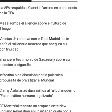
La AFA respalda a Gianni Infantino en plena crisis
de la FIFA
Messi rompe el silencio sobre el futuro de
Thiago
Vinícius Jr. renueva con el Real Madrid: este
sería el millonario acuerdo que asegura su
continuidad
El sincero testimonio de Szczesny sobre su
adicción al cigarrillo
Infantino pide disculpas por la polémica
propuesta de privatizar el Mundial
Chimy Ávila lanzó dura crítica al fútbol moderno:
“Es un tráfico humano legalizado”
CF Montréal rescata un empate ante New
England Revolution en un intenso duelo por la