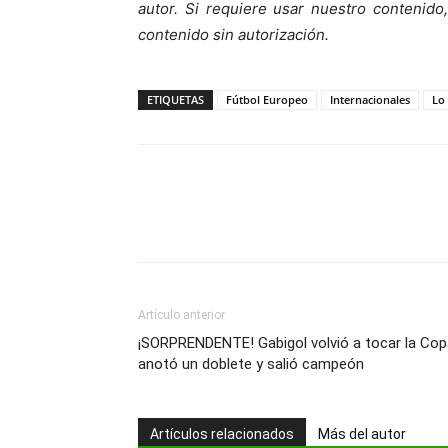
autor. Si requiere usar nuestro contenid
contenido sin autorización.
ETIQUETAS
Fútbol Europeo
Internacionales
Lo
Artículo anterior
¡SORPRENDENTE! Gabigol volvió a tocar la Cop
anotó un doblete y salió campeón
Artículos relacionados
Más del autor