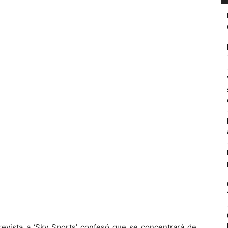
evista a ‘Sky Sports’ confesó que se concentrará de