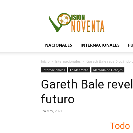
visionnoventa.com
NACIONALES
INTERNACIONALES
F
Inicio
Internacionales
Gareth Bale reveló cuándo d
Internacionales
Lo Más Visto
Mercado de Fichajes
Gareth Bale reve
futuro
24 May, 2021
Todo 