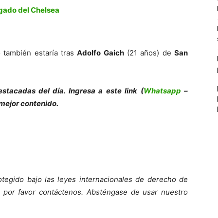
agado del Chelsea
o también estaría tras
Adolfo Gaich
(21 años) de
San
es
tacadas del día. Ingresa a este link (
Whatsapp
–
 mejor contenido.
otegido bajo las leyes internacionales de derecho de
 por favor contáct
enos. Absténgase de usar nuestro