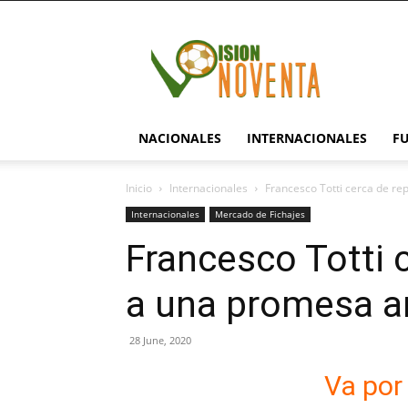
visionnoventa.com
NACIONALES
INTERNACIONALES
F
Inicio
Internacionales
Francesco Totti cerca de r
Internacionales
Mercado de Fichajes
Francesco Totti 
a una promesa a
28 June, 2020
Va por