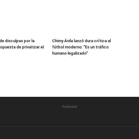
de disculpas por la
Chimy Ávila lanzó dura crítica al
opuesta de privatizar el
fútbol moderno: “Es un tráfico
humano legalizado”
Publicidad