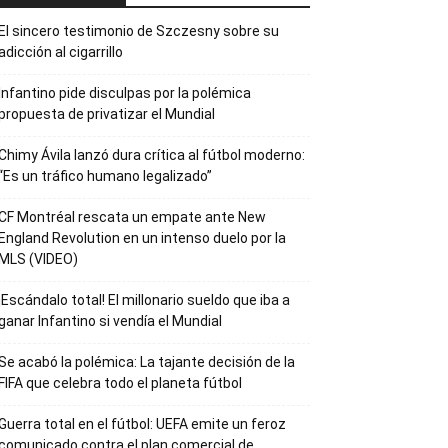
El sincero testimonio de Szczesny sobre su
adicción al cigarrillo
Infantino pide disculpas por la polémica
propuesta de privatizar el Mundial
Chimy Ávila lanzó dura crítica al fútbol moderno:
“Es un tráfico humano legalizado”
CF Montréal rescata un empate ante New
England Revolution en un intenso duelo por la
MLS (VIDEO)
¡Escándalo total! El millonario sueldo que iba a
ganar Infantino si vendía el Mundial
Se acabó la polémica: La tajante decisión de la
FIFA que celebra todo el planeta fútbol
Guerra total en el fútbol: UEFA emite un feroz
comunicado contra el plan comercial de