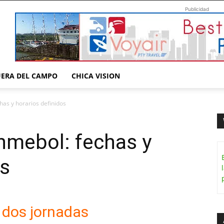
Publicidad
UERA DEL CAMPO
CHICA VISION
has y horarios definidos
nmebol: fechas y
os
 dos jornadas