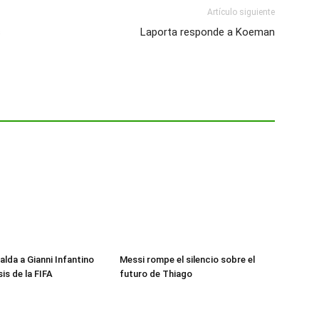
Artículo siguiente
s
Laporta responde a Koeman
alda a Gianni Infantino
Messi rompe el silencio sobre el
sis de la FIFA
futuro de Thiago