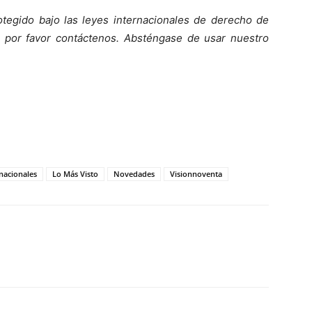
otegido bajo las leyes internacionales de derecho de
 por favor contáct
enos. Absténgase de usar nuestro
nacionales
Lo Más Visto
Novedades
Visionnoventa