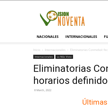
visionnoventa.com
NACIONALES
INTERNACIONALES
F
Inicio
Internacionales
Eliminatorias Conmebol: fec
Internacionales
Lo Más Visto
Eliminatorias Co
horarios definid
8 March, 2022
Últimas