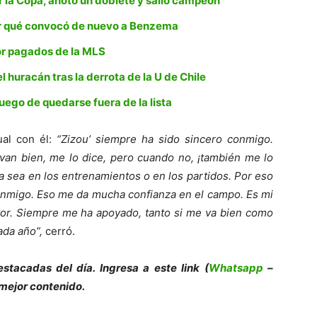
la Copa, anotó un doblete y salió campeón
 qué convocó de nuevo a Benzema
or pagados de la MLS
 huracán tras la derrota de la U de Chile
ego de quedarse fuera de la lista
ual con él:
“Zizou’ siempre ha sido sincero conmigo.
van bien, me lo dice, pero cuando no, ¡también me lo
a sea en los entrenamientos o en los partidos. Por eso
conmigo. Eso me da mucha confianza en el campo. Es mi
r. Siempre me ha apoyado, tanto si me va bien como
ada año”,
cerró.
e
s
tacadas del día. Ingresa a este link (
Whatsapp
–
 mejor contenido.