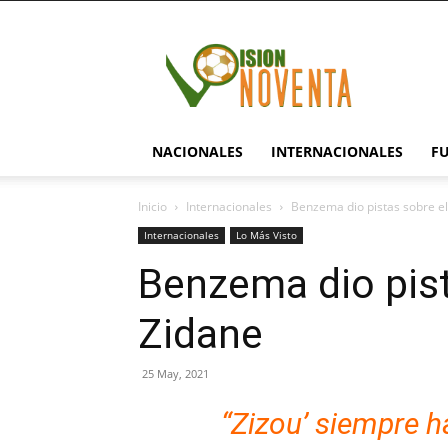
visionnoventa.com
NACIONALES
INTERNACIONALES
F
Inicio
Internacionales
Benzema dio pistas sobre el
Internacionales
Lo Más Visto
Benzema dio pist
Zidane
25 May, 2021
“Zizou’ siempre h