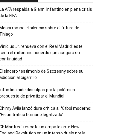
La AFA respalda a Gianni Infantino en plena crisis
de la FIFA
Messi rompe el silencio sobre el futuro de
Thiago
Vinícius Jr. renueva con el Real Madrid: este
sería el millonario acuerdo que asegura su
continuidad
El sincero testimonio de Szczesny sobre su
adicción al cigarrillo
Infantino pide disculpas por la polémica
propuesta de privatizar el Mundial
Chimy Ávila lanzó dura crítica al fútbol moderno:
“Es un tráfico humano legalizado”
CF Montréal rescata un empate ante New
England Revolution en un intenso duelo por la