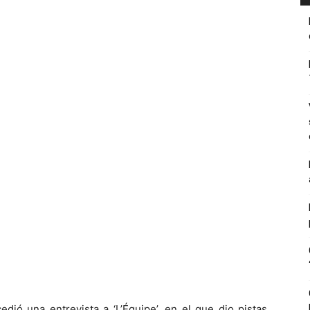
dió una entrevista a ‘L’Équipe’, en el que dio pistas