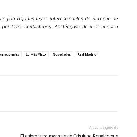
tegido bajo las leyes internacionales de derecho de
o, por favor contáctenos. Absténgase de usar nuestro
ernacionales
Lo Más Visto
Novedades
Real Madrid
Artículo siguiente
El enigmático mensaje de Cristiano Ronaldo que