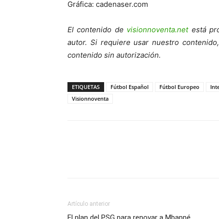
Gráfica: cadenaser.com
El contenido de
visionnoventa.net
está pro
autor. Si requiere usar nuestro contenid
contenido sin autorización.
ETIQUETAS
Fútbol Español
Fútbol Europeo
Int
Visionnoventa
Artículo anterior
El plan del PSG para renovar a Mbappé