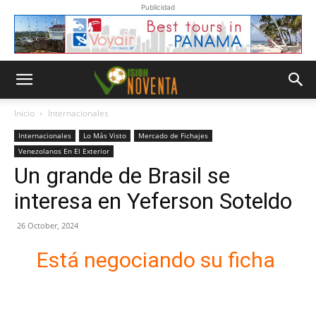
Publicidad
Inicio
Internacionales
Internacionales
Lo Más Visto
Mercado de Fichajes
Venezolanos En El Exterior
Un grande de Brasil se
interesa en Yeferson Soteldo
26 October, 2024
Está negociando su ficha