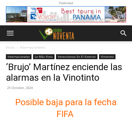
Publicidad
Inicio
Internacionales
Internacionales
Lo Más Visto
Venezolanos En El Exterior
Vinotinto
‘Brujo’ Martínez enciende las
alarmas en la Vinotinto
25 October, 2024
Posible baja para la fecha
FIFA