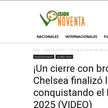
visionnoventa.com
NACIONALES
INTERNACIONALES
F
Inicio
Internacionales
¡Un cierre con broche de oro
Internacionales
Lo Más Visto
¡Un cierre con br
Chelsea finalizó
conquistando el
2025 (VIDEO)