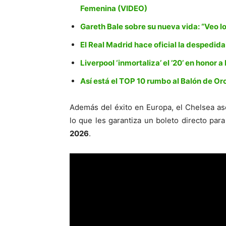
Femenina (VIDEO)
Gareth Bale sobre su nueva vida: “Veo l
El Real Madrid hace oficial la despedid
Liverpool ‘inmortaliza’ el ’20’ en honor 
Así está el TOP 10 rumbo al Balón de Or
Además del éxito en Europa, el Chelsea as
lo que les garantiza un boleto directo para
2026
.