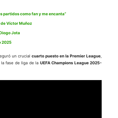
os partidos como fan y me encanta”
a de Víctor Muñoz
a Diogo Jota
o 2025
eguró un crucial
cuarto puesto en la Premier League
,
 la fase de liga de la
UEFA Champions League 2025-