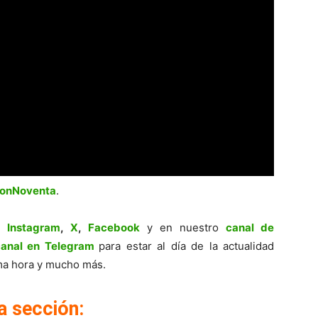
ionNoventa
.
,
Instagram
,
X
,
Facebook
y en nuestro
canal de
canal en Telegram
para estar al día de la actualidad
tima hora y mucho más.
a sección: