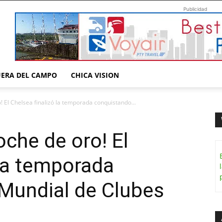
Publicidad
UERA DEL CAMPO
CHICA VISION
! El Chelsea finalizó la temporada conquistando...
oche de oro! El
 la temporada
 Mundial de Clubes