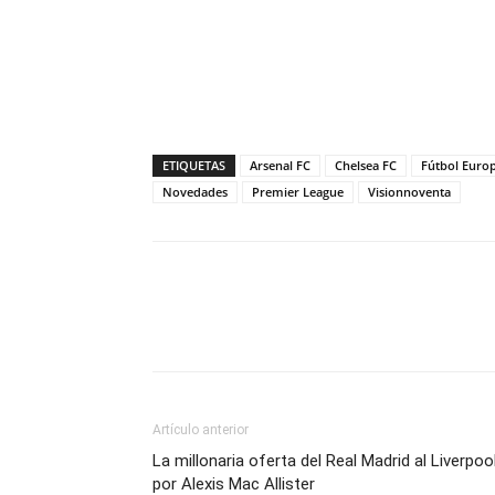
ETIQUETAS
Arsenal FC
Chelsea FC
Fútbol Euro
Novedades
Premier League
Visionnoventa
Artículo anterior
La millonaria oferta del Real Madrid al Liverpoo
por Alexis Mac Allister