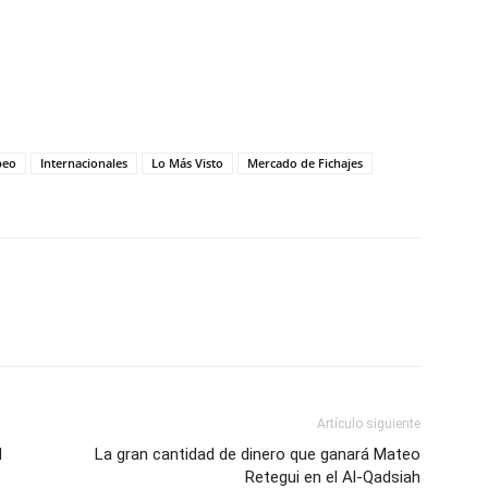
peo
Internacionales
Lo Más Visto
Mercado de Fichajes
Artículo siguiente
l
La gran cantidad de dinero que ganará Mateo
Retegui en el Al-Qadsiah