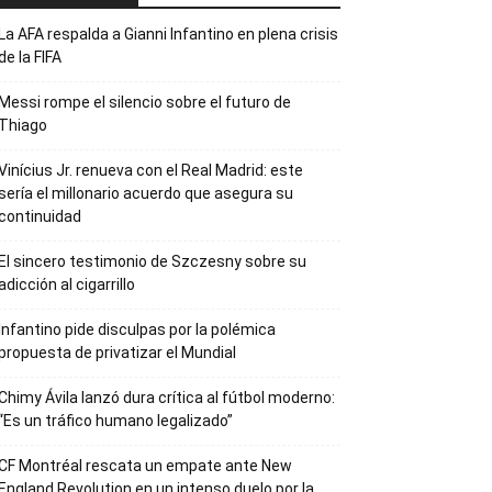
La AFA respalda a Gianni Infantino en plena crisis
de la FIFA
Messi rompe el silencio sobre el futuro de
Thiago
Vinícius Jr. renueva con el Real Madrid: este
sería el millonario acuerdo que asegura su
continuidad
El sincero testimonio de Szczesny sobre su
adicción al cigarrillo
Infantino pide disculpas por la polémica
propuesta de privatizar el Mundial
Chimy Ávila lanzó dura crítica al fútbol moderno:
“Es un tráfico humano legalizado”
CF Montréal rescata un empate ante New
England Revolution en un intenso duelo por la