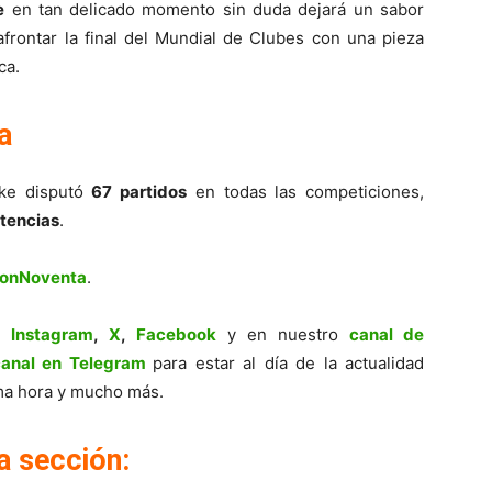
e
en tan delicado momento sin duda dejará un sabor
frontar la final del Mundial de Clubes con una pieza
ca.
a
ke disputó
67 partidos
en todas las competiciones,
stencias
.
ionNoventa
.
,
Instagram
,
X
,
Facebook
y en nuestro
canal de
canal en Telegram
para estar al día de la actualidad
tima hora y mucho más.
a sección: