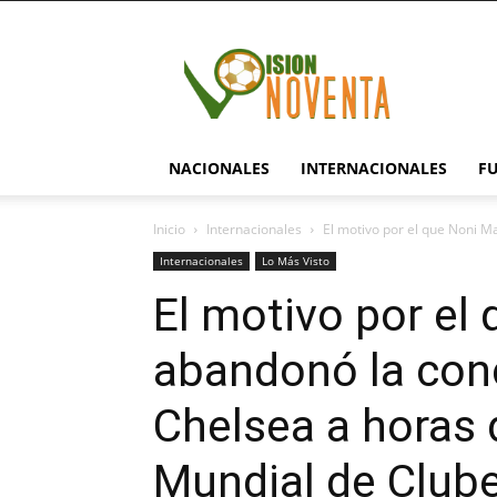
visionnoventa.com
NACIONALES
INTERNACIONALES
F
Inicio
Internacionales
El motivo por el que Noni M
Internacionales
Lo Más Visto
El motivo por el
abandonó la con
Chelsea a horas d
Mundial de Club