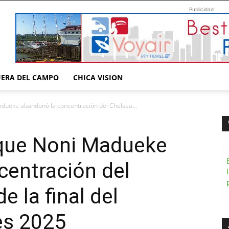
Publicidad
UERA DEL CAMPO
CHICA VISION
adueke abandonó la concentración del Chelsea...
 que Noni Madueke
centración del
e la final del
es 2025