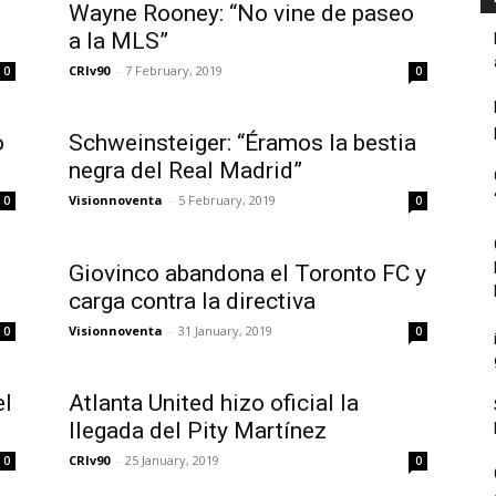
Wayne Rooney: “No vine de paseo
a la MLS”
CRIv90
-
7 February, 2019
0
0
o
Schweinsteiger: “Éramos la bestia
negra del Real Madrid”
Visionnoventa
-
5 February, 2019
0
0
Giovinco abandona el Toronto FC y
carga contra la directiva
Visionnoventa
-
31 January, 2019
0
0
el
Atlanta United hizo oficial la
llegada del Pity Martínez
CRIv90
-
25 January, 2019
0
0