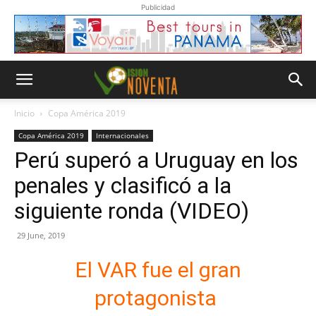
Publicidad
Inicio
Copa América 2019
Copa América 2019
Internacionales
Perú superó a Uruguay en los
penales y clasificó a la
siguiente ronda (VIDEO)
29 June, 2019
El VAR fue el gran
protagonista