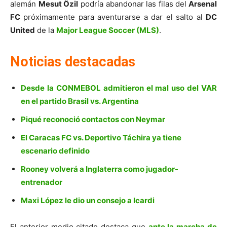
alemán
Mesut Özil
podría abandonar las filas del
Arsenal
FC
próximamente para aventurarse a dar el salto al
DC
United
de la
Major League Soccer (MLS)
.
Noticias destacadas
Desde la CONMEBOL admitieron el mal uso del VAR
en el partido Brasil vs. Argentina
Piqué reconoció contactos con Neymar
El Caracas FC vs. Deportivo Táchira ya tiene
escenario definido
Rooney volverá a Inglaterra como jugador-
entrenador
Maxi López le dio un consejo a Icardi
El anterior medio citado destaca que
ante la marcha de