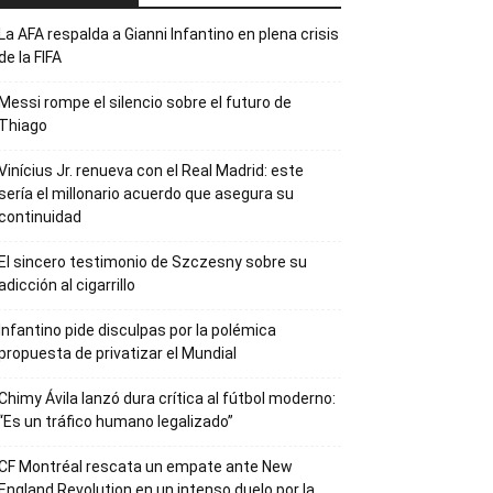
La AFA respalda a Gianni Infantino en plena crisis
de la FIFA
Messi rompe el silencio sobre el futuro de
Thiago
Vinícius Jr. renueva con el Real Madrid: este
sería el millonario acuerdo que asegura su
continuidad
El sincero testimonio de Szczesny sobre su
adicción al cigarrillo
Infantino pide disculpas por la polémica
propuesta de privatizar el Mundial
Chimy Ávila lanzó dura crítica al fútbol moderno:
“Es un tráfico humano legalizado”
CF Montréal rescata un empate ante New
England Revolution en un intenso duelo por la