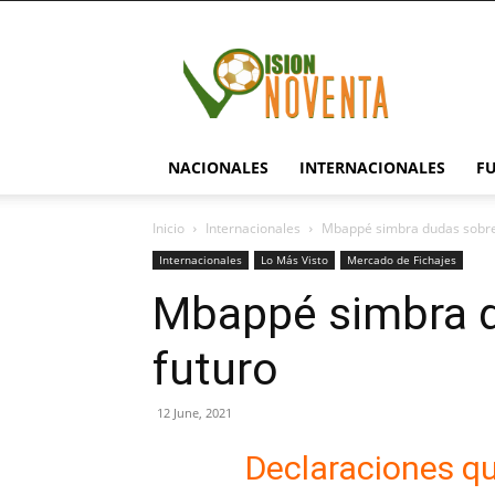
visionnoventa.com
NACIONALES
INTERNACIONALES
F
Inicio
Internacionales
Mbappé simbra dudas sobre
Internacionales
Lo Más Visto
Mercado de Fichajes
Mbappé simbra d
futuro
12 June, 2021
Declaraciones q