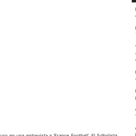
o en una entrevista a ‘France Football’. El futbolista