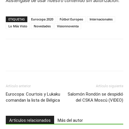
Absténgase de usar nuestro contenido sin autorización.
ETIQUETAS
Eurocopa 2020
Fútbol Europeo
Internacionales
Lo Más Visto
Novedades
Visionnoventa
Artículo anterior
Artículo siguiente
Eurocopa: Courtois y Lukaku
Salomón Rondón se despidió
comandan la lista de Bélgica
del CSKA Moscú (VIDEO)
Artículos relacionados
Más del autor