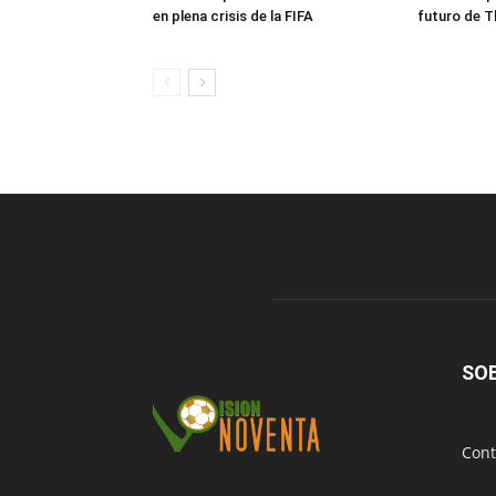
en plena crisis de la FIFA
futuro de T
SO
Cont