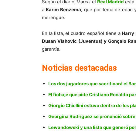
Según el diario ‘Marca’ el
Real Madrid
está 
a
Karim Benzema
, que por tema de edad y
merengue.
En la lista, el cuadro español tiene a
Harry 
Dusan Vlahovic (Juventus) y Gonçalo Ram
garantía.
Noticias destacadas
Los dos jugadores que sacrificará el Ba
El fichaje que pide Cristiano Ronaldo p
Giorgio Chiellini estuvo dentro de los p
Georgina Rodríguez se pronunció sobre
Lewandowski y una lista que generó po