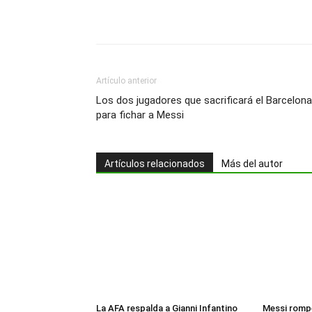
Artículo anterior
Los dos jugadores que sacrificará el Barcelona
para fichar a Messi
Artículos relacionados
Más del autor
La AFA respalda a Gianni Infantino
Messi rompe