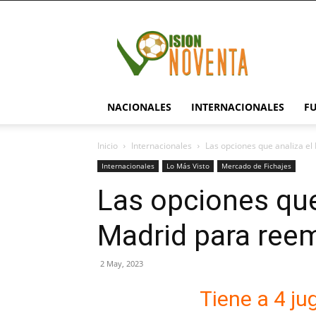
visionnoventa.com
NACIONALES
INTERNACIONALES
F
Inicio
Internacionales
Las opciones que analiza e
Internacionales
Lo Más Visto
Mercado de Fichajes
Las opciones que
Madrid para ree
2 May, 2023
Tiene a 4 ju