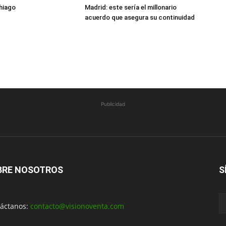
hiago
Madrid: este sería el millonario
acuerdo que asegura su continuidad
Publicidad
BRE NOSOTROS
S
áctanos:
contacto@visionoventa.com