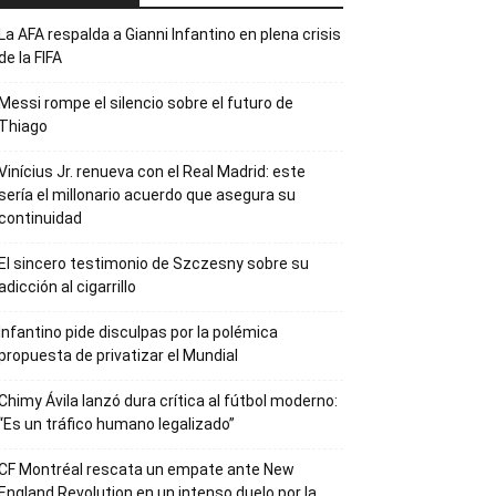
La AFA respalda a Gianni Infantino en plena crisis
de la FIFA
Messi rompe el silencio sobre el futuro de
Thiago
Vinícius Jr. renueva con el Real Madrid: este
sería el millonario acuerdo que asegura su
continuidad
El sincero testimonio de Szczesny sobre su
adicción al cigarrillo
Infantino pide disculpas por la polémica
propuesta de privatizar el Mundial
Chimy Ávila lanzó dura crítica al fútbol moderno:
“Es un tráfico humano legalizado”
CF Montréal rescata un empate ante New
England Revolution en un intenso duelo por la