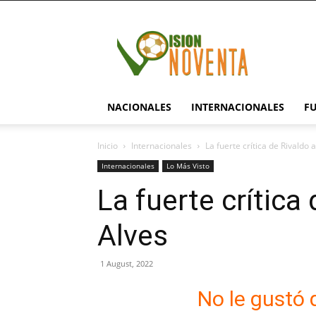
visionnoventa.com
NACIONALES
INTERNACIONALES
F
Inicio
Internacionales
La fuerte crítica de Rivaldo 
Internacionales
Lo Más Visto
La fuerte crítica
Alves
1 August, 2022
No le gustó 