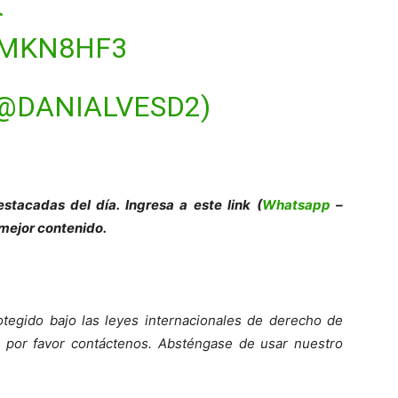

DMKN8HF3
(@DANIALVESD2)
e
s
tacadas del día. Ingresa a este link (
Whatsapp
–
 mejor contenido.
tegido bajo las leyes internacionales de derecho de
o, por favor contáctenos. Absténgase de usar nuestro