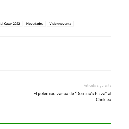
al Catar 2022
Novedades
Visionnoventa
Artículo siguiente
El polémico zasca de “Domino’s Pizza” al
Chelsea