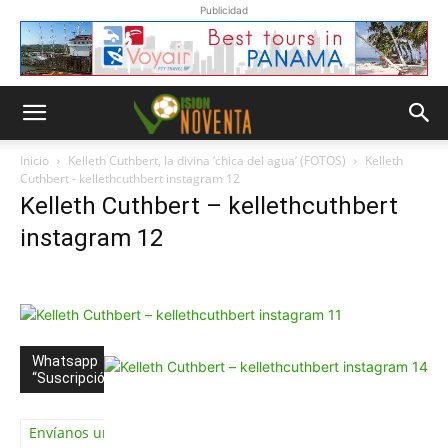
Publicidad
Inicio
Kelleth Cuthbert, la divina ‘chica del agua’ (FOTOS)
Kelleth
Cuthbert - kellethcuthbert instagram 12
Kelleth Cuthbert – kellethcuthbert
instagram 12
Whatsapp
“Suscripción”
Envíanos un