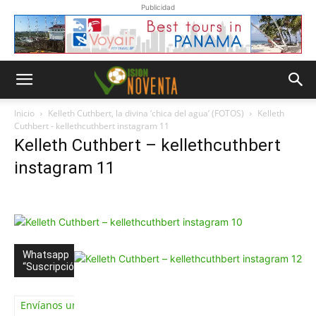
Publicidad
Inicio
Kelleth Cuthbert, la divina ‘chica del agua’ (FOTOS)
Kelleth
Cuthbert - kellethcuthbert instagram 11
Kelleth Cuthbert – kellethcuthbert
instagram 11
Whatsapp
“Suscripción”
Envíanos un