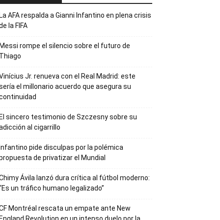
La AFA respalda a Gianni Infantino en plena crisis
de la FIFA
Messi rompe el silencio sobre el futuro de
Thiago
Vinícius Jr. renueva con el Real Madrid: este
sería el millonario acuerdo que asegura su
continuidad
El sincero testimonio de Szczesny sobre su
adicción al cigarrillo
Infantino pide disculpas por la polémica
propuesta de privatizar el Mundial
Chimy Ávila lanzó dura crítica al fútbol moderno:
“Es un tráfico humano legalizado”
CF Montréal rescata un empate ante New
England Revolution en un intenso duelo por la