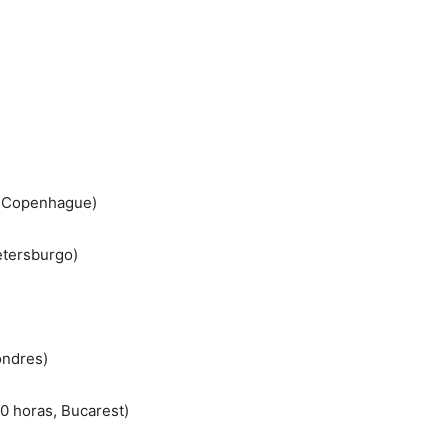
, Copenhague)
etersburgo)
ondres)
0 horas, Bucarest)