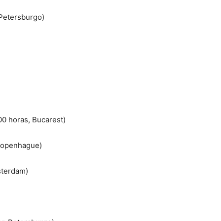
 Petersburgo)
00 horas, Bucarest)
 Copenhague)
sterdam)