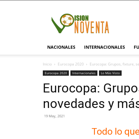
visionnoventa.com
NACIONALES
INTERNACIONALES
F
Inicio
Eurocopa 2020
Eurocopa: Grupos, fixture, 
Eurocopa 2020
Internacionales
Lo Más Visto
Eurocopa: Grupos,
novedades y má
19 May, 2021
Todo lo qu