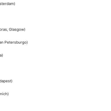
msterdam)
oras, Glasgow)
San Petersburgo)
a)
dapest)
nich)