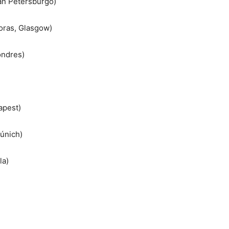
an Petersburgo)
oras, Glasgow)
ondres)
apest)
únich)
la)