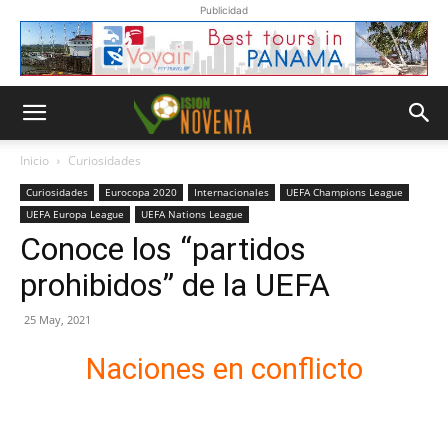
Publicidad
Inicio
Curiosidades
Curiosidades
Eurocopa 2020
Internacionales
UEFA Champions League
UEFA Europa League
UEFA Nations League
Conoce los “partidos
prohibidos” de la UEFA
25 May, 2021
Naciones en conflicto