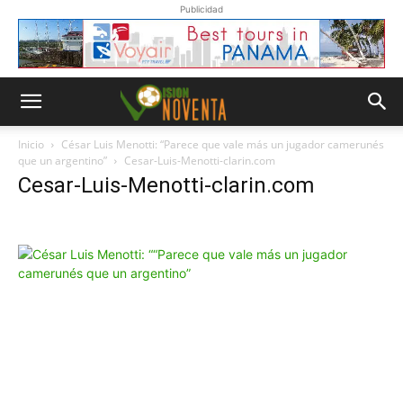
Publicidad
Inicio
César Luis Menotti: “Parece que vale más un jugador camerunés
que un argentino”
Cesar-Luis-Menotti-clarin.com
Cesar-Luis-Menotti-clarin.com
Whatsapp
“Suscripción”
Envíanos un
mensaje con
la palabra
“Suscripción”