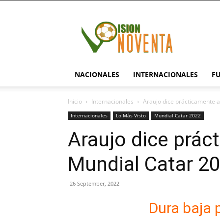
visionnoventa.com
NACIONALES
INTERNACIONALES
F
Inicio
Internacionales
Araujo dice prácticamente a
Internacionales
Lo Más Visto
Mundial Catar 2022
Araujo dice prác
Mundial Catar 2
26 September, 2022
Dura baja 