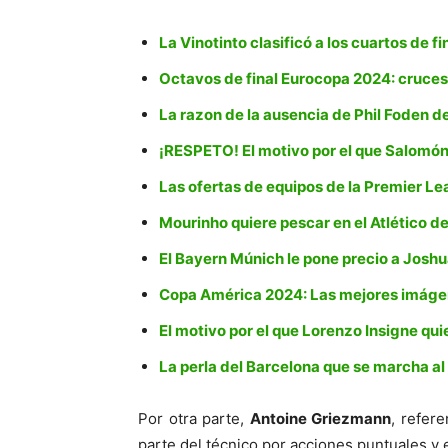
La Vinotinto clasificó a los cuartos de 
Octavos de final Eurocopa 2024: cruces,
La razon de la ausencia de Phil Foden de
¡RESPETO! El motivo por el que Salomón
Las ofertas de equipos de la Premier L
Mourinho quiere pescar en el Atlético d
El Bayern Múnich le pone precio a Josh
Copa América 2024: Las mejores imágen
El motivo por el que Lorenzo Insigne qui
La perla del Barcelona que se marcha al
Por otra parte,
Antoine Griezmann
, refer
parte del técnico por acciones puntuales y 