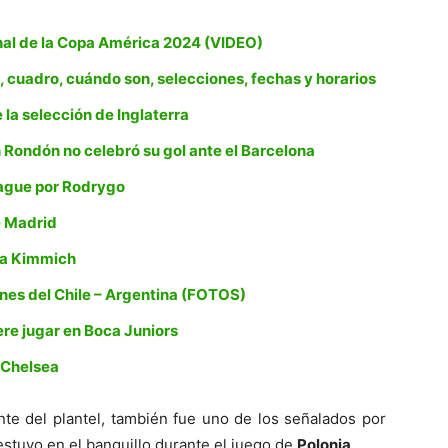
final de la Copa América 2024 (VIDEO)
 cuadro, cuándo son, selecciones, fechas y horarios
 la selección de Inglaterra
 Rondón no celebró su gol ante el Barcelona
eague por Rodrygo
e Madrid
ua Kimmich
es del Chile – Argentina (FOTOS)
ere jugar en Boca Juniors
 Chelsea
ente del plantel, también fue uno de los señalados por
estuvo en el banquillo durante el juego de
Polonia
.