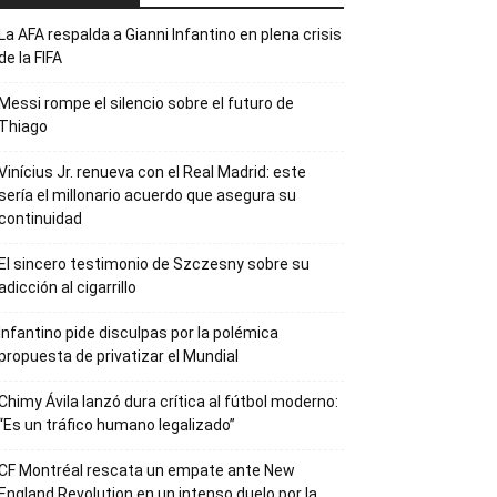
La AFA respalda a Gianni Infantino en plena crisis
de la FIFA
Messi rompe el silencio sobre el futuro de
Thiago
Vinícius Jr. renueva con el Real Madrid: este
sería el millonario acuerdo que asegura su
continuidad
El sincero testimonio de Szczesny sobre su
adicción al cigarrillo
Infantino pide disculpas por la polémica
propuesta de privatizar el Mundial
Chimy Ávila lanzó dura crítica al fútbol moderno:
“Es un tráfico humano legalizado”
CF Montréal rescata un empate ante New
England Revolution en un intenso duelo por la