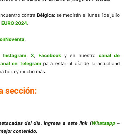
 encuentro contra
Bélgica:
se medirán el lunes 1de julio
a
EURO 2024
.
ionNoventa
.
,
Instagram
,
X
,
Facebook
y en nuestro
canal de
canal en Telegram
para estar al día de la actualidad
tima hora y mucho más.
a sección:
stacadas del día. Ingresa a este link (
Whatsapp
–
 mejor contenido.