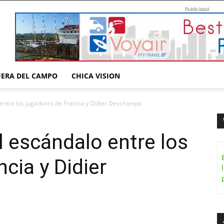
Publicidad
UERA DEL CAMPO
CHICA VISION
 entre los jugadores de Francia y Didier Deschamps
l escándalo entre los
cia y Didier