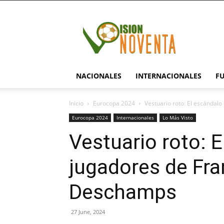
visionnoventa.com
NACIONALES
INTERNACIONALES
F
Inicio
Eurocopa 2024
Vestuario roto: El escándalo
Eurocopa 2024
Internacionales
Lo Más Visto
Vestuario roto: E
jugadores de Fran
Deschamps
27 June, 2024