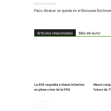
Artículo anterior
Paco Alcácer se queda en el Borussia Dortmu
Artículos relacionados
Más del autor
La AFA respalda a Gianni Infantino
Messi rompe
en plena crisis de la FIFA
futuro de T