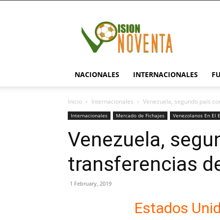
visionnoventa.com
NACIONALES
INTERNACIONALES
F
Inicio
Internacionales
Venezuela, segundo país co
Internacionales
Mercado de Fichajes
Venezolanos En El E
Venezuela, segu
transferencias d
1 February, 2019
Estados Unido