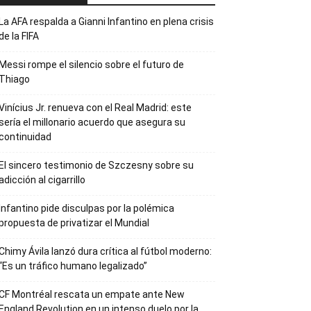
La AFA respalda a Gianni Infantino en plena crisis
de la FIFA
Messi rompe el silencio sobre el futuro de
Thiago
Vinícius Jr. renueva con el Real Madrid: este
sería el millonario acuerdo que asegura su
continuidad
El sincero testimonio de Szczesny sobre su
adicción al cigarrillo
Infantino pide disculpas por la polémica
propuesta de privatizar el Mundial
Chimy Ávila lanzó dura crítica al fútbol moderno:
“Es un tráfico humano legalizado”
CF Montréal rescata un empate ante New
England Revolution en un intenso duelo por la