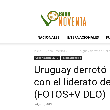
visionnoventa.com
NACIONALES
INTERNACIONALES
F
Inicio
Copa América 2019
Uruguay derrotó a Chile 
Copa América 2019
Internacionales
Uruguay derrotó 
con el liderato d
(FOTOS+VIDEO)
24 June, 2019