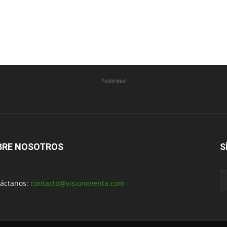
Publicidad
BRE NOSOTROS
S
áctanos:
contacto@visionoventa.com