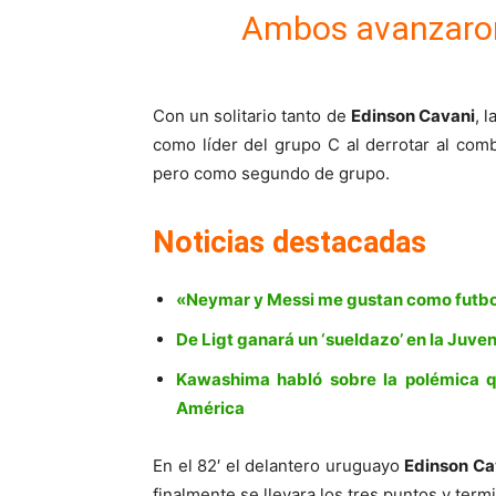
Ambos avanzaron 
Con un solitario tanto de
Edinson Cavani
, 
como líder del grupo C al derrotar al com
pero como segundo de grupo.
Noticias destacadas
«Neymar y Messi me gustan como futbol
De Ligt ganará un ‘sueldazo’ en la Juve
Kawashima habló sobre la polémica q
América
En el 82′ el delantero uruguayo
Edinson Ca
finalmente se llevara los tres puntos y term