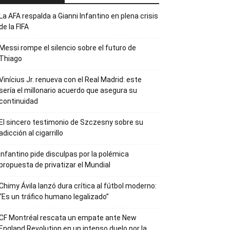
La AFA respalda a Gianni Infantino en plena crisis
de la FIFA
Messi rompe el silencio sobre el futuro de
Thiago
Vinícius Jr. renueva con el Real Madrid: este
sería el millonario acuerdo que asegura su
continuidad
El sincero testimonio de Szczesny sobre su
adicción al cigarrillo
Infantino pide disculpas por la polémica
propuesta de privatizar el Mundial
Chimy Ávila lanzó dura crítica al fútbol moderno:
“Es un tráfico humano legalizado”
CF Montréal rescata un empate ante New
England Revolution en un intenso duelo por la